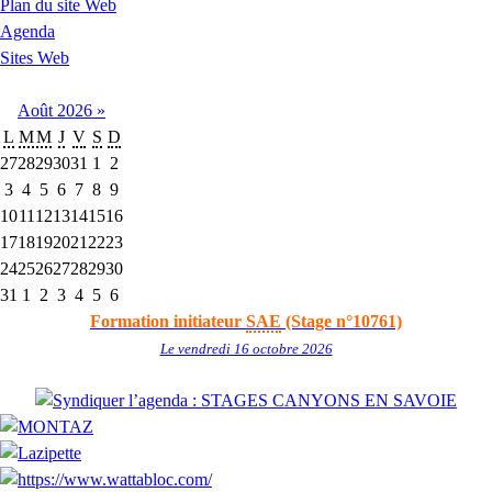
Plan du site Web
Agenda
Sites Web
Août
2026
»
L
M
M
J
V
S
D
27
28
29
30
31
1
2
3
4
5
6
7
8
9
10
11
12
13
14
15
16
17
18
19
20
21
22
23
24
25
26
27
28
29
30
31
1
2
3
4
5
6
Formation initiateur
SAE
(Stage n°10761)
Le vendredi 16 octobre 2026