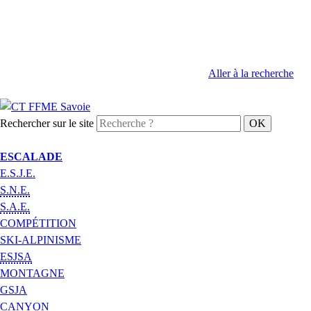
Aller à la recherche
Rechercher sur le site
ESCALADE
E.S.J.E.
S.N.E.
S.A.E.
COMPÉTITION
SKI-ALPINISME
ESJSA
MONTAGNE
GSJA
CANYON