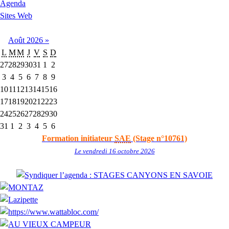
Agenda
Sites Web
Août
2026
»
L
M
M
J
V
S
D
27
28
29
30
31
1
2
3
4
5
6
7
8
9
10
11
12
13
14
15
16
17
18
19
20
21
22
23
24
25
26
27
28
29
30
31
1
2
3
4
5
6
Formation initiateur
SAE
(Stage n°10761)
Le vendredi 16 octobre 2026