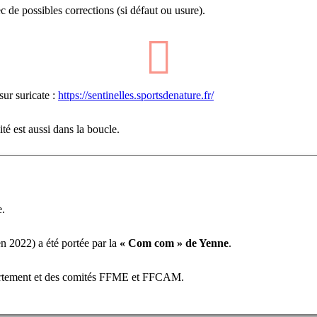
c de possibles corrections (si défaut ou usure).
ur suricate :
https://sentinelles.sportsdenature.fr/
té est aussi dans la boucle.
e.
en 2022) a été portée par la
« Com com » de Yenne
.
département et des comités FFME et FFCAM.