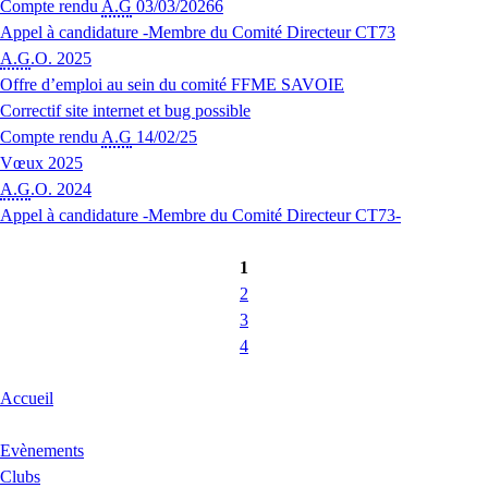
Compte rendu
A.G
03/03/20266
Appel à candidature -Membre du Comité Directeur CT73
A.G
.O. 2025
Offre d’emploi au sein du comité FFME SAVOIE
Correctif site internet et bug possible
Compte rendu
A.G
14/02/25
Vœux 2025
A.G
.O. 2024
Appel à candidature -Membre du Comité Directeur CT73-
1
2
3
4
Accueil
Evènements
Clubs