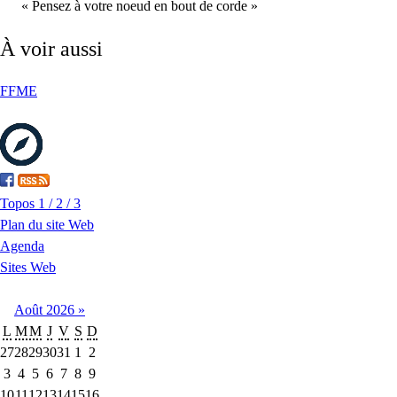
« Pensez à votre noeud en bout de corde »
À voir aussi
FFME
Topos 1 / 2 / 3
Plan du site Web
Agenda
Sites Web
Août
2026
»
L
M
M
J
V
S
D
27
28
29
30
31
1
2
3
4
5
6
7
8
9
10
11
12
13
14
15
16