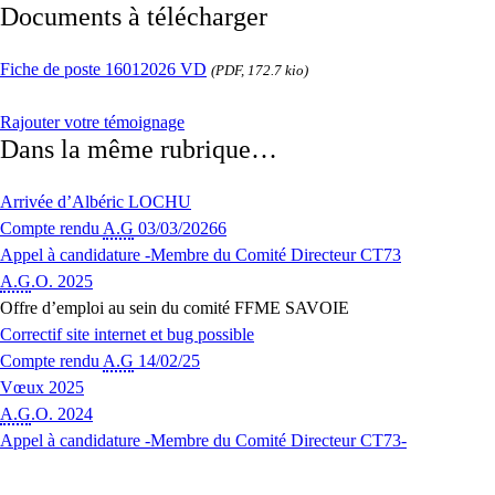
Documents à télécharger
Fiche de poste 16012026 VD
(PDF, 172.7 kio)
Rajouter votre témoignage
Dans la même rubrique…
Arrivée d’Albéric LOCHU
Compte rendu
A.G
03/03/20266
Appel à candidature -Membre du Comité Directeur CT73
A.G
.O. 2025
Offre d’emploi au sein du comité FFME SAVOIE
Correctif site internet et bug possible
Compte rendu
A.G
14/02/25
Vœux 2025
A.G
.O. 2024
Appel à candidature -Membre du Comité Directeur CT73-