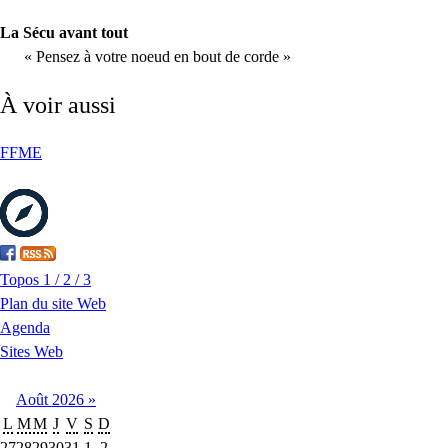
La Sécu avant tout
« Pensez à votre noeud en bout de corde »
À voir aussi
FFME
Topos 1 / 2 / 3
Plan du site Web
Agenda
Sites Web
Août
2026
»
L
M
M
J
V
S
D
27
28
29
30
31
1
2