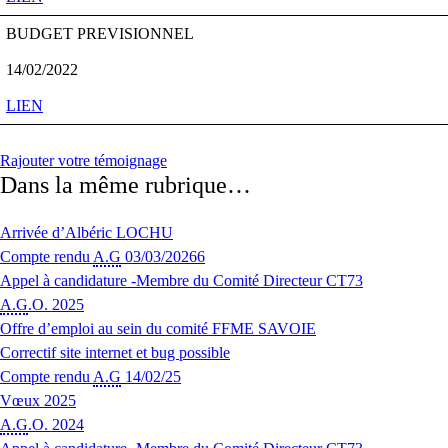
BUDGET PREVISIONNEL
14/02/2022
LIEN
Rajouter votre témoignage
Dans la même rubrique…
Arrivée d’Albéric LOCHU
Compte rendu
A.G
03/03/20266
Appel à candidature -Membre du Comité Directeur CT73
A.G
.O. 2025
Offre d’emploi au sein du comité FFME SAVOIE
Correctif site internet et bug possible
Compte rendu
A.G
14/02/25
Vœux 2025
A.G
.O. 2024