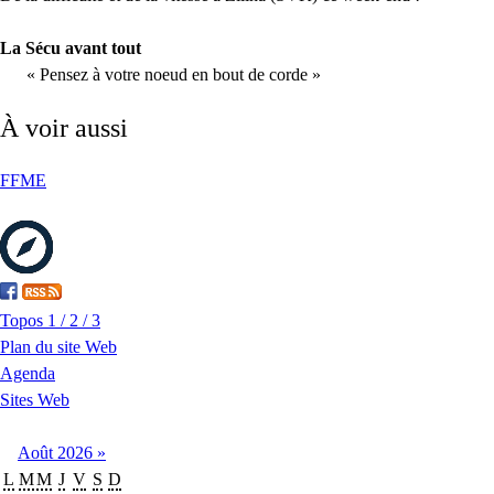
La Sécu avant tout
« Pensez à votre noeud en bout de corde »
À voir aussi
FFME
Topos 1 / 2 / 3
Plan du site Web
Agenda
Sites Web
Août
2026
»
L
M
M
J
V
S
D