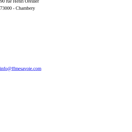
90 rue Henri Oreiller
73000
-
Chambery
info@ffmesavoie.com