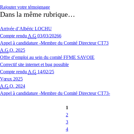
Rajouter votre témoignage
Dans la même rubrique…
Arrivée d’Albéric LOCHU
Compte rendu
A.G
03/03/20266
Appel à candidature -Membre du Comité Directeur CT73
A.G
.O. 2025
Offre d’emploi au sein du comité FFME SAVOIE
Correctif site internet et bug possible
Compte rendu
A.G
14/02/25
Vœux 2025
A.G
.O. 2024
Appel à candidature -Membre du Comité Directeur CT73-
1
2
3
4