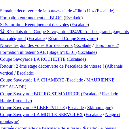
Semaine découverte de la para-escalade -Climb Up-
(
Escalade
)
Formation entraînement en BLOC
(
Escalade
)
St Saturnin – Rééquipement des voies
(
Escalade
)
🏆 Résultats de la Coupe Savoyarde 2024/2025 – Les grands gagnants
par catégorie !
(
Escalade
/
Résultat Coupe Savoyarde
)
Nouvelles grandes voies Roc des bœufs
(
Escalade
/
Topo tome 2
)
Formation initiateur
SAE
(Stage n°10301)
(
Escalade
)
Coupe Savoyarde LA ROCHETTE
(
Escalade
)
Retour : 2 ème stage découverte de l’escalade de vitesse !
(
Albanais
vertical
/
Escalade
)
Coupe Savoyarde LA CHAMBRE
(
Escalade
/
MAURIENNE
ESCALADE
)
Coupe Savoyarde BOURG ST MAURICE
(
Escalade
/
Escalade
Haute Tarentaise
)
Coupe Savoyarde ALBERTVILLE
(
Escalade
/
Skimontagne
)
Coupe Savoyarde LA MOTTE-SERVOLEX
(
Escalade
/
Neige et
montagne
)
e
Journée découverte de l’escalade de Vitesse (2
stage)
(
Albanais