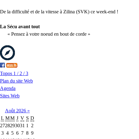
De la difficulté et de la vitesse à Zilina (SVK) ce week-end !
La Sécu avant tout
« Pensez à votre noeud en bout de corde »
Topos 1 / 2 / 3
Plan du site Web
Agenda
Sites Web
Août
2026
»
L
M
M
J
V
S
D
27
28
29
30
31
1
2
3
4
5
6
7
8
9