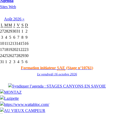
Agenda
Sites Web
Août
2026
»
L
M
M
J
V
S
D
27
28
29
30
31
1
2
3
4
5
6
7
8
9
10
11
12
13
14
15
16
17
18
19
20
21
22
23
24
25
26
27
28
29
30
31
1
2
3
4
5
6
Formation initiateur
SAE
(Stage n°10761)
Le vendredi 16 octobre 2026