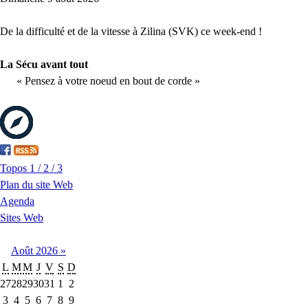
De la difficulté et de la vitesse à Zilina (SVK) ce week-end !
La Sécu avant tout
« Pensez à votre noeud en bout de corde »
Topos 1 / 2 / 3
Plan du site Web
Agenda
Sites Web
Août
2026
»
L
M
M
J
V
S
D
27
28
29
30
31
1
2
3
4
5
6
7
8
9