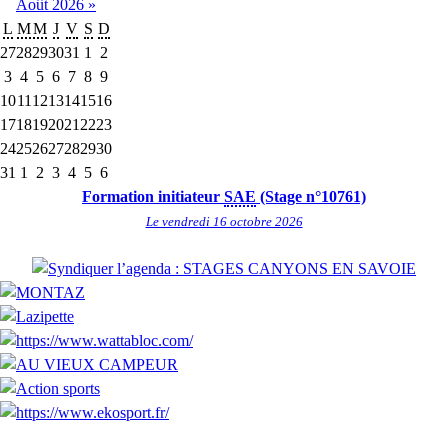
Août
2026
»
L
M
M
J
V
S
D
27
28
29
30
31
1
2
3
4
5
6
7
8
9
10
11
12
13
14
15
16
17
18
19
20
21
22
23
24
25
26
27
28
29
30
31
1
2
3
4
5
6
Formation initiateur
SAE
(Stage n°10761)
Le vendredi 16 octobre 2026