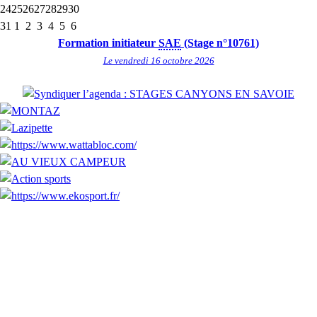
24
25
26
27
28
29
30
31
1
2
3
4
5
6
Formation initiateur
SAE
(Stage n°10761)
Le vendredi 16 octobre 2026