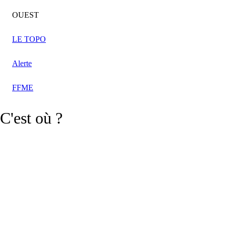
OUEST
LE TOPO
Alerte
FFME
C'est où ?